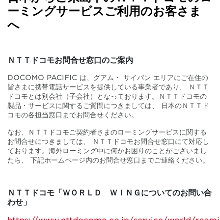
ーミングサービスご利用のお客さま
NTT
へ
DOCOMO
ＮＴＴドコモお問合せ窓口のご案内
DOCOMO PACIFIC は、グアム・ サイパン エリアにご在住の
皆さまに携帯電話サービスを提供している事業者であり、 ＮＴＴ
ドコモとは別会社（子会社）となっております。ＮＴＴドコモの
製品・サービスに関するご質問につきましては、 日本のＮＴＴド
コモの各担当窓口までお問合せください。
なお、ＮＴＴドコモご契約者さまのローミングサービスに関する
お問合せにつきましては、 ＮＴＴドコモお問合せ窓口にて対応し
ております。海外ローミング中に何かお困りのことがございまし
たら、 下記ホームページ内のお問合せ窓口までご連絡ください。
ＮＴＴドコモ「ＷＯＲＬＤ ＷＩＮＧについてのお問い合
わせ」