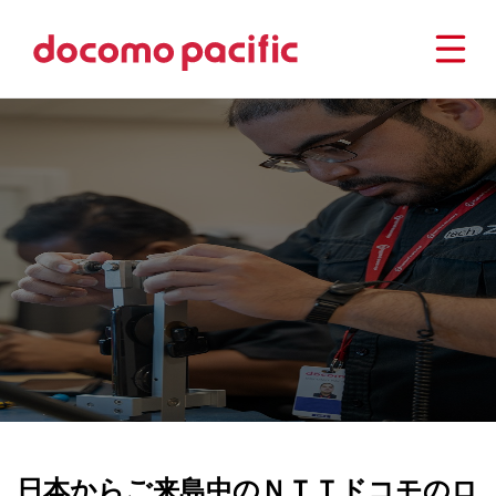
DOC
Ma
日本からご来島中のＮＴＴドコモのロ