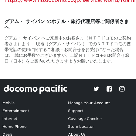
https://www.nttdocomo.co.jp/service/world/roami
グアム・ サイパン のホテル・旅行代理店等ご関係者さま
へ
グアム・ サイパン へご来島中のお客さま（ＮＴＴドコモのご契約
者さま）より、 現地（グアム・サイパン） でのＮＴＴドコモの携
帯電話の使用に関するご相談・お問合せをお受けになった場合
は、 誠にお手数でございますが、上記ＮＴＴドコモのお問合せ窓
口（日本）をご案内いただきますようお願いいたします。
Mobile
Manage Your Account
Entertainment
Support
Internet
Coverage Checker
Home Phone
Store Locator
Deals
About Us